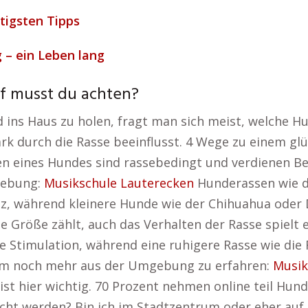
tigsten Tipps
– ein Leben lang
f musst du achten?
d ins Haus zu holen, fragt man sich meist, welche Hu
 durch die Rasse beeinflusst. 4 Wege zu einem gl
en eines Hundes sind rassebedingt und verdienen B
mgebung:
Musikschule Lauterecken
Hunderassen wie d
z, während kleinere Hunde wie der Chihuahua oder D
e Größe zählt, auch das Verhalten der Rasse spielt e
ale Stimulation, während eine ruhigere Rasse wie di
, um noch mehr aus der Umgebung zu erfahren:
Musik
t hier wichtig. 70 Prozent nehmen online teil Hun
 werden? Bin ich im Stadtzentrum oder eher auf d