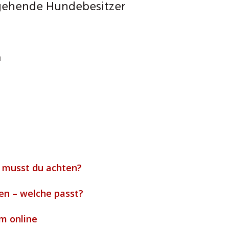
gehende Hundebesitzer
h
 musst du achten?
en – welche passt?
m online