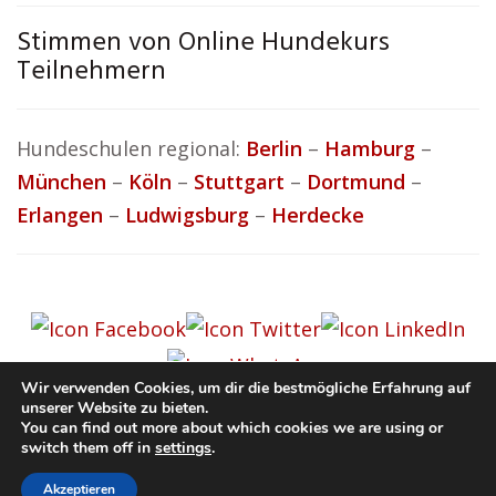
Stimmen von Online Hundekurs
Teilnehmern
Hundeschulen regional:
Berlin
–
Hamburg
–
München
–
Köln
–
Stuttgart
–
Dortmund
–
Erlangen
–
Ludwigsburg
–
Herdecke
Wir verwenden Cookies, um dir die bestmögliche Erfahrung auf
unserer Website zu bieten.
You can find out more about which cookies we are using or
© Hundeschule.rocks
switch them off in
settings
.
Impressum / Datenschutz
Cookie-Richtlinie (EU)
Akzeptieren