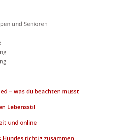
pen und Senioren
e
ung
ung
lied – was du beachten musst
en Lebensstil
eit und online
es Hundes richtig zusammen