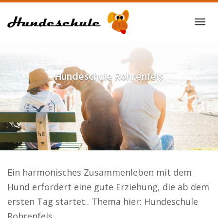
Skip
to
Tog
main
navi
content
Hundeschule
Rohrenfels
Ein harmonisches Zusammenleben mit dem
Hund erfordert eine gute Erziehung, die ab dem
ersten Tag startet.. Thema hier: Hundeschule
Rohrenfels.