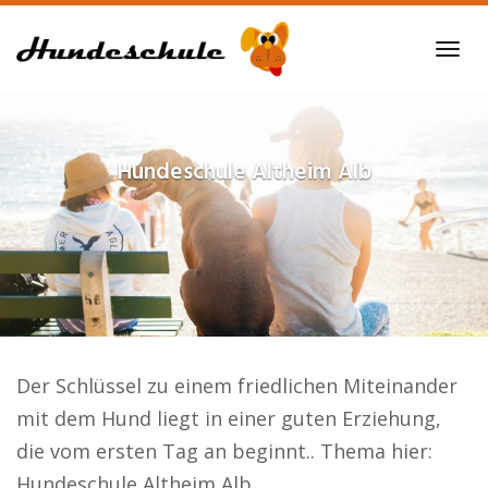
Skip
to
Tog
main
navi
content
Hundeschule
Altheim Alb
Der Schlüssel zu einem friedlichen Miteinander
mit dem Hund liegt in einer guten Erziehung,
die vom ersten Tag an beginnt.. Thema hier:
Hundeschule Altheim Alb.