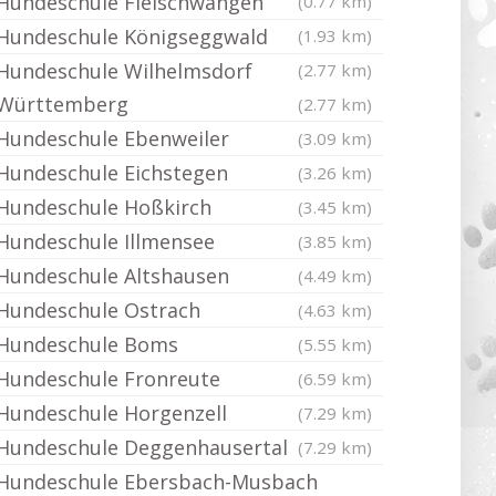
Hundeschule Fleischwangen
(0.77 km)
Hundeschule Königseggwald
(1.93 km)
Hundeschule Wilhelmsdorf
(2.77 km)
Württemberg
(2.77 km)
Hundeschule Ebenweiler
(3.09 km)
Hundeschule Eichstegen
(3.26 km)
Hundeschule Hoßkirch
(3.45 km)
Hundeschule Illmensee
(3.85 km)
Hundeschule Altshausen
(4.49 km)
Hundeschule Ostrach
(4.63 km)
Hundeschule Boms
(5.55 km)
Hundeschule Fronreute
(6.59 km)
Hundeschule Horgenzell
(7.29 km)
Hundeschule Deggenhausertal
(7.29 km)
Hundeschule Ebersbach-Musbach