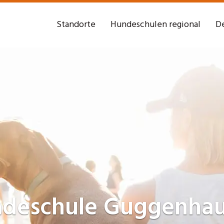
Standorte
Hundeschulen regional
De
deschule
Guggenhau