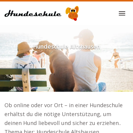
Skip
to
Tog
main
navi
content
Hundeschule
Altshausen
Ob online oder vor Ort – in einer Hundeschule
erhältst du die nötige Unterstützung, um
deinen Hund liebevoll und sicher zu erziehen..
Thema hier: Hundeschule Altshausen.