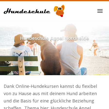
Skip
to
Tog
main
navi
content
Hundeschule
Appel Nordheide
Dank Online-Hundekursen kannst du flexibel
von zu Hause aus mit deinem Hund arbeiten
und die Basis für eine glückliche Beziehung
schaffen.. Thema hier: Hundeschule Appel