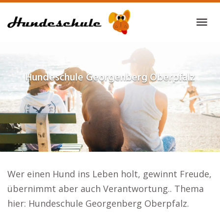
Skip
to
Tog
main
navi
content
Hundeschule
Georgenberg Oberpfalz
Wer einen Hund ins Leben holt, gewinnt Freude,
übernimmt aber auch Verantwortung.. Thema
hier: Hundeschule Georgenberg Oberpfalz.