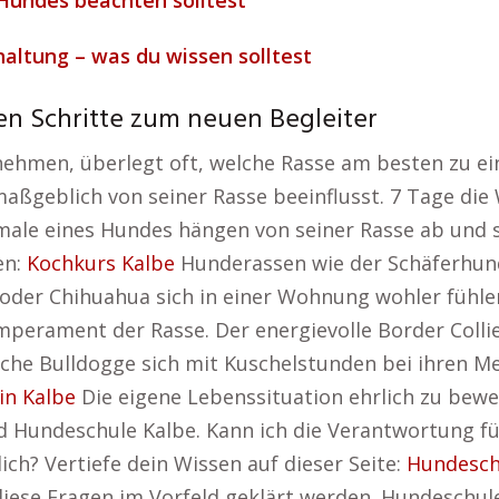
Hundes beachten solltest
ltung – was du wissen solltest
en Schritte zum neuen Begleiter
nehmen, überlegt oft, welche Rasse am besten zu ei
geblich von seiner Rasse beeinflusst. 7 Tage die 
ale eines Hundes hängen von seiner Rasse ab und si
en:
Kochkurs Kalbe
Hunderassen wie der Schäferhund
oder Chihuahua sich in einer Wohnung wohler fühlen
erament der Rasse. Der energievolle Border Collie 
che Bulldogge sich mit Kuschelstunden bei ihren Me
in Kalbe
Die eigene Lebenssituation ehrlich zu bewer
d Hundeschule Kalbe. Kann ich die Verantwortung f
ich? Vertiefe dein Wissen auf dieser Seite:
Hundesch
diese Fragen im Vorfeld geklärt werden. Hundeschul