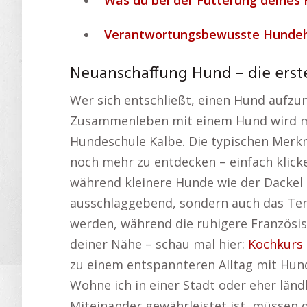
Was du bei der Fütterung deines 
Verantwortungsbewusste Hundeha
Neuanschaffung Hund – die erst
Wer sich entschließt, einen Hund aufzu
Zusammenleben mit einem Hund wird maß
Hundeschule Kalbe. Die typischen Merkm
noch mehr zu entdecken – einfach klick
während kleinere Hunde wie der Dackel 
ausschlaggebend, sondern auch das Temp
werden, während die ruhigere Französis
deiner Nähe – schau mal hier:
Kochkurs 
zu einem entspannteren Alltag mit Hun
Wohne ich in einer Stadt oder eher ländl
Miteinander gewährleistet ist, müssen 