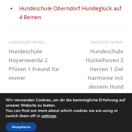
Hundeschule Oberndorf Hundeglück auf
4 Beinen
VORHERIGER ARTIKEL
NÄCHSTER ARTIKEL
Hundeschule
Hundeschule
Hoyerswerda 2
Hückelhoven 2
Pfoten 1 Freund für
Herzen 1 Ziel
immer
Harmonie mit
deinem Hund
Wir verwenden Cookies, um dir die bestmögliche Erfahrung auf
unserer Website zu bieten.
You can find out more about which cookies we are using or
© Hundeschule.rocks
switch them off in
settings
.
Impressum / Datenschutz
Cookie-Richtlinie (EU)
Akzeptieren