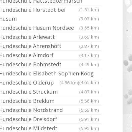
Hundeschule Hattstedtermarsch
Hundeschule Horstedt bei
(1.51 km)
Husum
(3.03 km)
Hundeschule Husum Nordsee
(3.55 km)
Hundeschule Arlewatt
(3.69 km)
Hundeschule Ahrenshöft
(3.87 km)
Hundeschule Almdorf
(4.17 km)
Hundeschule Bohmstedt
(4.49 km)
Hundeschule Elisabeth-Sophien-Koog
Hundeschule Olderup
(4.65 km)
(4.86 km)
Hundeschule Struckum
(4.87 km)
Hundeschule Breklum
(5.56 km)
Hundeschule Nordstrand
(5.59 km)
Hundeschule Drelsdorf
(5.91 km)
Hundeschule Mildstedt
(5.95 km)