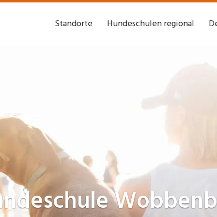
Standorte
Hundeschulen regional
De
undeschule
Wobbenbü