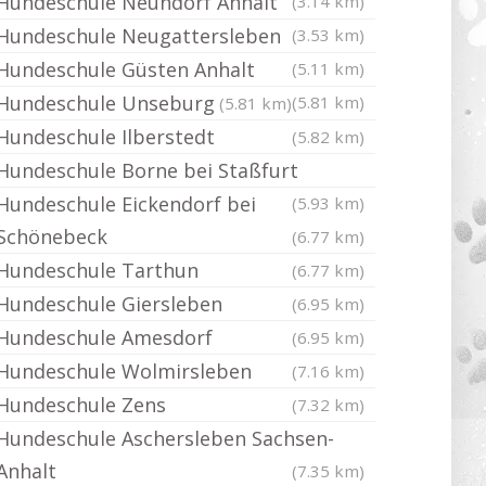
Hundeschule Neundorf Anhalt
(3.14 km)
Hundeschule Neugattersleben
(3.53 km)
Hundeschule Güsten Anhalt
(5.11 km)
Hundeschule Unseburg
(5.81 km)
(5.81 km)
Hundeschule Ilberstedt
(5.82 km)
Hundeschule Borne bei Staßfurt
Hundeschule Eickendorf bei
(5.93 km)
Schönebeck
(6.77 km)
Hundeschule Tarthun
(6.77 km)
Hundeschule Giersleben
(6.95 km)
Hundeschule Amesdorf
(6.95 km)
Hundeschule Wolmirsleben
(7.16 km)
Hundeschule Zens
(7.32 km)
Hundeschule Aschersleben Sachsen-
Anhalt
(7.35 km)