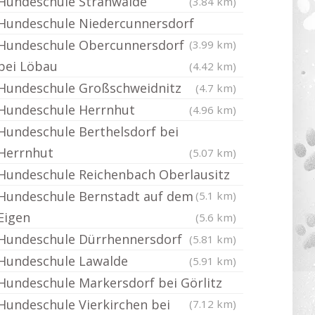
Hundeschule Strahwalde
(3.84 km)
Hundeschule Niedercunnersdorf
Hundeschule Obercunnersdorf
(3.99 km)
bei Löbau
(4.42 km)
Hundeschule Großschweidnitz
(4.7 km)
Hundeschule Herrnhut
(4.96 km)
Hundeschule Berthelsdorf bei
Herrnhut
(5.07 km)
Hundeschule Reichenbach Oberlausitz
Hundeschule Bernstadt auf dem
(5.1 km)
Eigen
(5.6 km)
Hundeschule Dürrhennersdorf
(5.81 km)
Hundeschule Lawalde
(5.91 km)
Hundeschule Markersdorf bei Görlitz
Hundeschule Vierkirchen bei
(7.12 km)