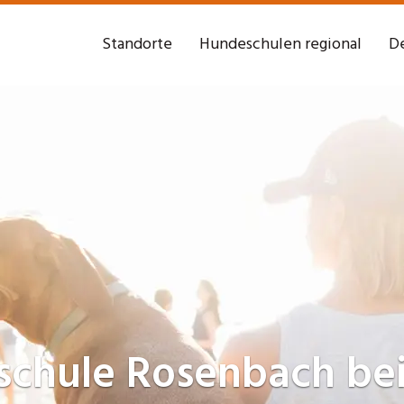
Standorte
Hundeschulen regional
De
schule
Rosenbach be