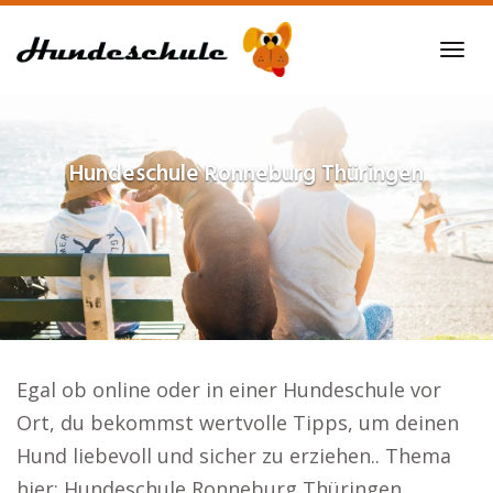
Skip
to
Tog
main
navi
content
Hundeschule
Ronneburg Thüringen
Egal ob online oder in einer Hundeschule vor
Ort, du bekommst wertvolle Tipps, um deinen
Hund liebevoll und sicher zu erziehen.. Thema
hier: Hundeschule Ronneburg Thüringen.