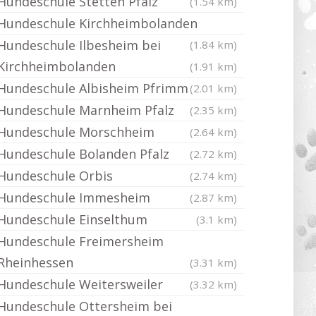
Hundeschule Stetten Pfalz
(1.54 km)
Hundeschule Kirchheimbolanden
Hundeschule Ilbesheim bei
(1.84 km)
Kirchheimbolanden
(1.91 km)
Hundeschule Albisheim Pfrimm
(2.01 km)
Hundeschule Marnheim Pfalz
(2.35 km)
Hundeschule Morschheim
(2.64 km)
Hundeschule Bolanden Pfalz
(2.72 km)
Hundeschule Orbis
(2.74 km)
Hundeschule Immesheim
(2.87 km)
Hundeschule Einselthum
(3.1 km)
Hundeschule Freimersheim
Rheinhessen
(3.31 km)
Hundeschule Weitersweiler
(3.32 km)
Hundeschule Ottersheim bei