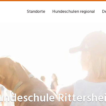
Standorte
Hundeschulen regional
De
undeschule
Rittershe