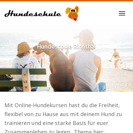
Skip
to
Tog
main
navi
content
Hundeschule
Rinnthal
Mit Online-Hundekursen hast du die Freiheit,
flexibel von zu Hause aus mit deinem Hund zu
trainieren und eine starke Basis für euer
Zusammenleben zu legen.. Thema hier: