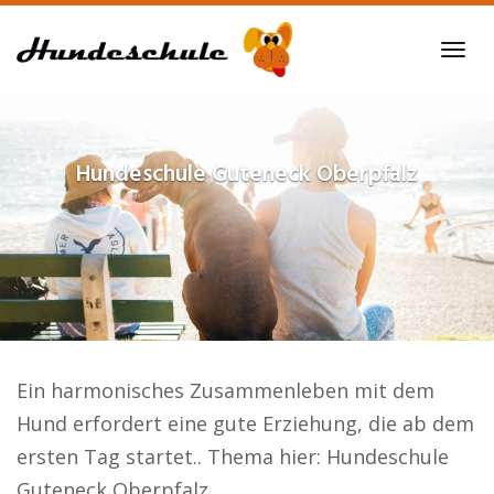
Skip
to
Tog
main
navi
content
Hundeschule
Guteneck Oberpfalz
Ein harmonisches Zusammenleben mit dem
Hund erfordert eine gute Erziehung, die ab dem
ersten Tag startet.. Thema hier: Hundeschule
Guteneck Oberpfalz.