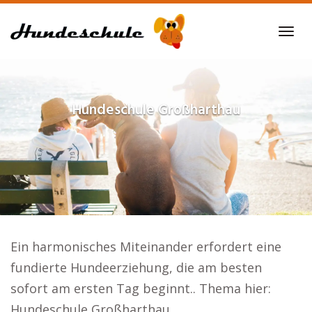
Skip
to
Tog
main
navi
content
Hundeschule
Großharthau
Ein harmonisches Miteinander erfordert eine
fundierte Hundeerziehung, die am besten
sofort am ersten Tag beginnt.. Thema hier:
Hundeschule Großharthau.