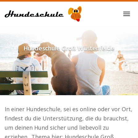
Skip
to
Tog
main
navi
content
Hundeschule
Groß Wüstenfelde
In einer Hundeschule, sei es online oder vor Ort,
findest du die Unterstützung, die du brauchst,
um deinen Hund sicher und liebevoll zu
erziehen.. Thema hier: Hundeschule Groß