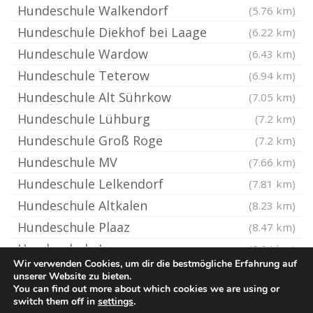
Hundeschule Walkendorf
(5.76 km)
Hundeschule Diekhof bei Laage
(6.22 km)
Hundeschule Wardow
(6.43 km)
Hundeschule Teterow
(6.94 km)
Hundeschule Alt Sührkow
(7.05 km)
Hundeschule Lühburg
(7.2 km)
Hundeschule Groß Roge
(7.2 km)
Hundeschule MV
(7.66 km)
Hundeschule Lelkendorf
(7.81 km)
Hundeschule Altkalen
(8.23 km)
Hundeschule Plaaz
(8.47 km)
Hundeschule Laage
(8.84 km)
Wir verwenden Cookies, um dir die bestmögliche Erfahrung auf
unserer Website zu bieten.
You can find out more about which cookies we are using or
© Hundeschule.rocks
switch them off in
settings
.