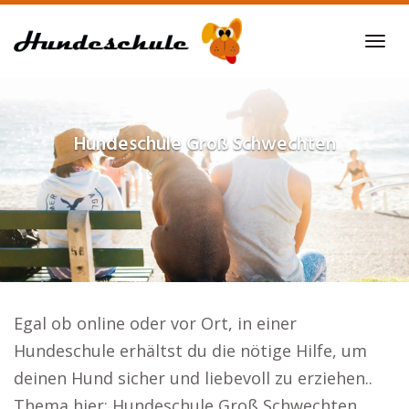
Skip
to
Tog
main
navi
content
Hundeschule
Groß Schwechten
Egal ob online oder vor Ort, in einer
Hundeschule erhältst du die nötige Hilfe, um
deinen Hund sicher und liebevoll zu erziehen..
Thema hier: Hundeschule Groß Schwechten.