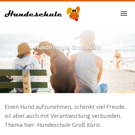
Skip
to
Tog
main
navi
content
Hundeschule
Groß Köris
Einen Hund aufzunehmen, schenkt viel Freude,
ist aber auch mit Verantwortung verbunden..
Thema hier: Hundeschule Groß Köris.