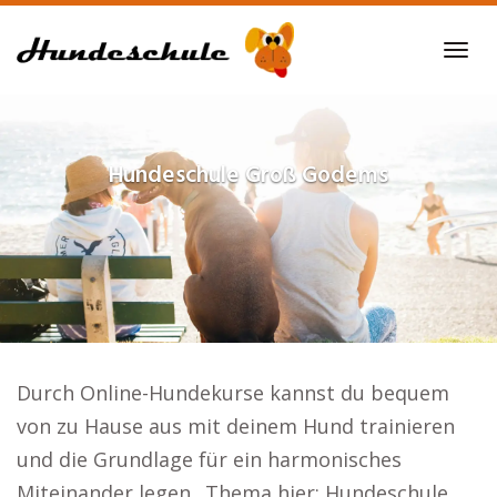
Skip
to
Tog
main
navi
content
Hundeschule
Groß Godems
Durch Online-Hundekurse kannst du bequem
von zu Hause aus mit deinem Hund trainieren
und die Grundlage für ein harmonisches
Miteinander legen.. Thema hier: Hundeschule