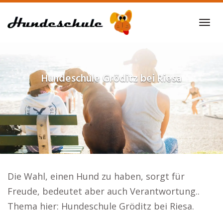
Skip
to
Tog
main
navi
content
Hundeschule
Gröditz bei Riesa
Die Wahl, einen Hund zu haben, sorgt für
Freude, bedeutet aber auch Verantwortung..
Thema hier: Hundeschule Gröditz bei Riesa.