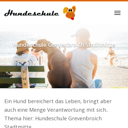
Skip
to
Tog
main
navi
content
Hundeschule
Grevenbroich Stadtmitte
Ein Hund bereichert das Leben, bringt aber
auch eine Menge Verantwortung mit sich..
Thema hier: Hundeschule Grevenbroich
Stadtmitte.