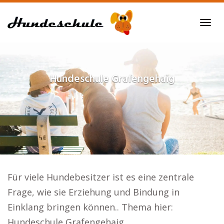
Skip
to
Tog
main
navi
content
Hundeschule
Grafengehaig
Für viele Hundebesitzer ist es eine zentrale
Frage, wie sie Erziehung und Bindung in
Einklang bringen können.. Thema hier:
Hundeschule Grafengehaig.