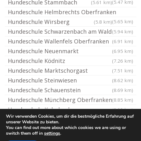
Hundeschule Stammbach
(5.47 km)
(5.61 km)
Hundeschule Helmbrechts Oberfranken
Hundeschule Wirsberg
(5.65 km)
(5.8 km)
Hundeschule Schwarzenbach am Wald
(5.94 km)
Hundeschule Wallenfels Oberfranken
(6.91 km)
Hundeschule Neuenmarkt
(6.95 km)
Hundeschule Ködnitz
(7.26 km)
Hundeschule Marktschorgast
(7.51 km)
Hundeschule Steinwiesen
(8.62 km)
Hundeschule Schauenstein
(8.69 km)
Hundeschule Münchberg Oberfranken
(8.85 km)
Hundeschule Kulmbach
(9.09 km)
Wir verwenden Cookies, um dir die bestmögliche Erfahrung auf
unserer Website zu bieten.
You can find out more about which cookies we are using or
© Hundeschule.rocks
switch them off in
settings
.