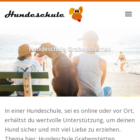
Skip
to
Tog
main
navi
content
Hundeschule
Grabenstetten
In einer Hundeschule, sei es online oder vor Ort,
erhältst du wertvolle Unterstützung, um deinen
Hund sicher und mit viel Liebe zu erziehen..
Thema hier: Hundeschule Grabenstetten.