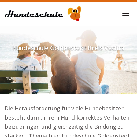
Skip
to
Tog
main
navi
content
Hundeschule
Goldenstedt Kreis Vechta
Die Herausforderung für viele Hundebesitzer
besteht darin, ihrem Hund korrektes Verhalten
beizubringen und gleichzeitig die Bindung zu
stärken.. Thema hier: Hundeschule Goldenstedt