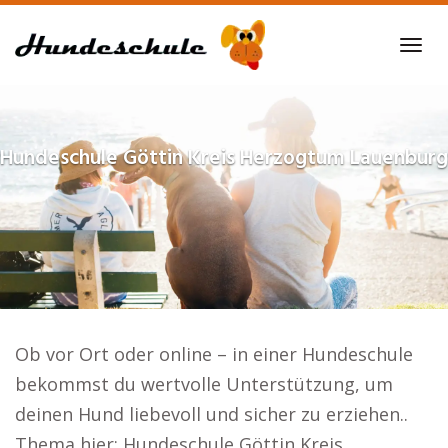
Skip
to
Tog
main
navi
content
Hundeschule
Göttin Kreis Herzogtum Lauenburg
Ob vor Ort oder online – in einer Hundeschule
bekommst du wertvolle Unterstützung, um
deinen Hund liebevoll und sicher zu erziehen..
Thema hier: Hundeschule Göttin Kreis