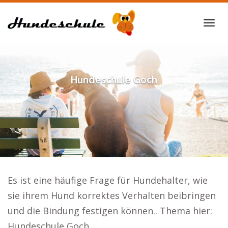
Skip
to
Tog
main
navi
content
Hundeschule
Goch
Es ist eine häufige Frage für Hundehalter, wie
sie ihrem Hund korrektes Verhalten beibringen
und die Bindung festigen können.. Thema hier:
Hundeschule Goch.