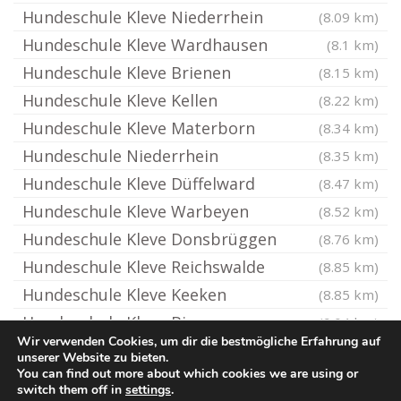
Hundeschule Kleve Niederrhein
(8.09 km)
Hundeschule Kleve Wardhausen
(8.1 km)
Hundeschule Kleve Brienen
(8.15 km)
Hundeschule Kleve Kellen
(8.22 km)
Hundeschule Kleve Materborn
(8.34 km)
Hundeschule Niederrhein
(8.35 km)
Hundeschule Kleve Düffelward
(8.47 km)
Hundeschule Kleve Warbeyen
(8.52 km)
Hundeschule Kleve Donsbrüggen
(8.76 km)
Hundeschule Kleve Reichswalde
(8.85 km)
Hundeschule Kleve Keeken
(8.85 km)
Hundeschule Kleve Bimmen
(9.04 km)
Wir verwenden Cookies, um dir die bestmögliche Erfahrung auf
unserer Website zu bieten.
You can find out more about which cookies we are using or
© Hundeschule.rocks
switch them off in
settings
.