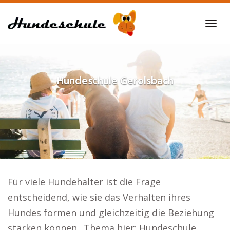
Skip
to
Tog
main
navi
content
Hundeschule
Gerolsbach
Für viele Hundehalter ist die Frage
entscheidend, wie sie das Verhalten ihres
Hundes formen und gleichzeitig die Beziehung
stärken können.. Thema hier: Hundeschule