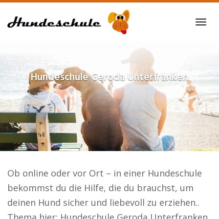
Skip
to
Tog
main
navi
content
Hundeschule
Geroda Unterfranken
Ob online oder vor Ort – in einer Hundeschule
bekommst du die Hilfe, die du brauchst, um
deinen Hund sicher und liebevoll zu erziehen..
Thema hier: Hundeschule Geroda Unterfranken.