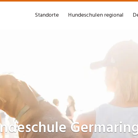
Standorte
Hundeschulen regional
De
ndeschule
Germarin