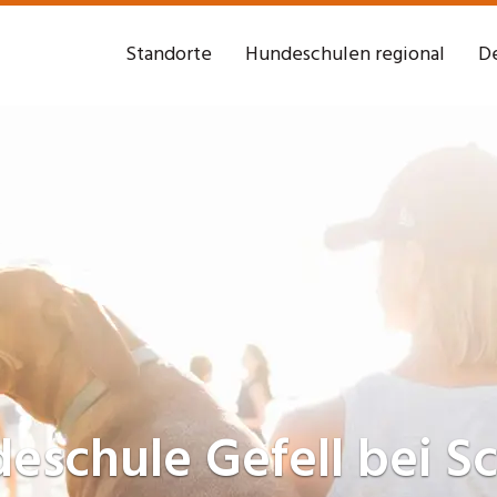
Standorte
Hundeschulen regional
De
deschule
Gefell bei S