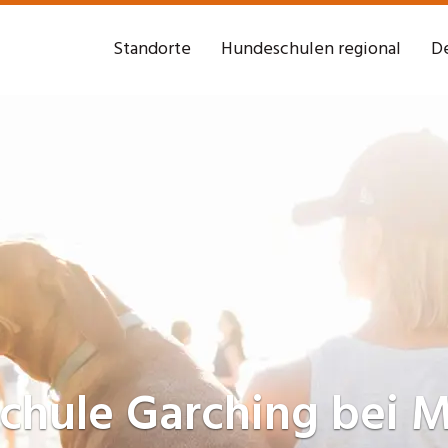
Standorte
Hundeschulen regional
De
chule
Garching bei 