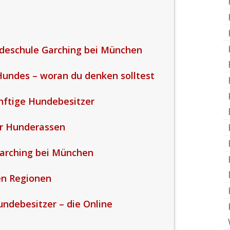
deschule Garching bei München
undes – woran du denken solltest
ünftige Hundebesitzer
er Hunderassen
arching bei München
en Regionen
undebesitzer – die Online