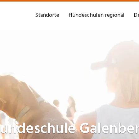
Standorte
Hundeschulen regional
De
undeschule
Galenbe