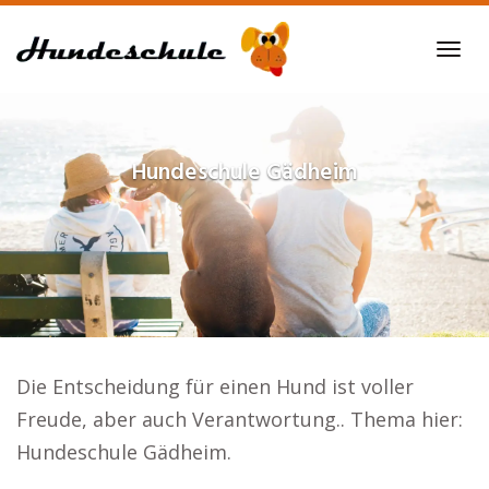
Skip
to
Tog
main
navi
content
Hundeschule
Gädheim
Die Entscheidung für einen Hund ist voller
Freude, aber auch Verantwortung.. Thema hier:
Hundeschule Gädheim.