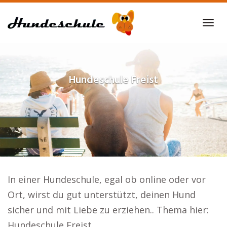
Skip
to
Tog
main
navi
content
Hundeschule
Freist
In einer Hundeschule, egal ob online oder vor
Ort, wirst du gut unterstützt, deinen Hund
sicher und mit Liebe zu erziehen.. Thema hier:
Hundeschule Freist.