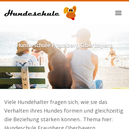
Skip
to
Tog
main
navi
content
Hundeschule
Fraunberg Oberbayern
Viele Hundehalter fragen sich, wie sie das
Verhalten ihres Hundes formen und gleichzeitig
die Beziehung stärken können.. Thema hier:
Hundeschule Fraunberg Oberbayern.