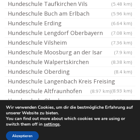
Hundeschule Taufkirchen Vils
(5.48 km)
Hundeschule Buch am Erlbach
(5.96 km)
Hundeschule Erding
(6.64 km)
Hundeschule Lengdorf Oberbayern
(7.08 km)
Hundeschule Vilsheim
(7.36 km)
Hundeschule Moosburg an der Isar
(7.9 km)
Hundeschule Walpertskirchen
(8.38 km)
Hundeschule Oberding
(8.4 km)
Hundeschule Langenbach Kreis Freising
Hundeschule Altfraunhofen
(8.93 km)
(8.97 km)
Hundeschule Oberbayern
(8.97 km)
Wir verwenden Cookies, um dir die bestmögliche Erfahrung auf
unserer Website zu bieten.
You can find out more about which cookies we are using or
© Hundeschule.rocks
switch them off in
settings
.
Impressum / Datenschutz
Cookie-Richtlinie (EU)
Akzeptieren