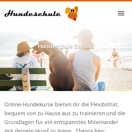
Skip
to
Tog
main
navi
content
Hundeschule
Bastorf
Online-Hundekurse bieten dir die Flexibilität,
bequem von zu Hause aus zu trainieren und die
Grundlagen für ein entspanntes Miteinander
mit deinem Hund zu legen.. Thema hier: