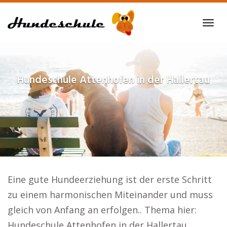
Skip
to
Tog
main
navi
content
Hundeschule
Attenhofen in der Hallertau
Eine gute Hundeerziehung ist der erste Schritt
zu einem harmonischen Miteinander und muss
gleich von Anfang an erfolgen.. Thema hier:
Hundeschule Attenhofen in der Hallertau.