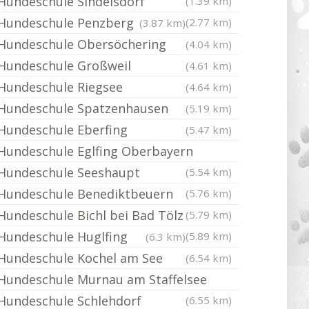
Hundeschule Sindelsdorf
(1.39 km)
Hundeschule Penzberg
(2.77 km)
(3.87 km)
Hundeschule Obersöchering
(4.04 km)
Hundeschule Großweil
(4.61 km)
Hundeschule Riegsee
(4.64 km)
Hundeschule Spatzenhausen
(5.19 km)
Hundeschule Eberfing
(5.47 km)
Hundeschule Eglfing Oberbayern
Hundeschule Seeshaupt
(5.54 km)
Hundeschule Benediktbeuern
(5.76 km)
Hundeschule Bichl bei Bad Tölz
(5.79 km)
Hundeschule Huglfing
(5.89 km)
(6.3 km)
Hundeschule Kochel am See
(6.54 km)
Hundeschule Murnau am Staffelsee
Hundeschule Schlehdorf
(6.55 km)