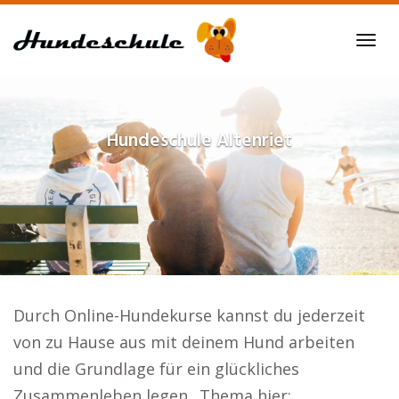
Skip
to
Tog
main
navi
content
Hundeschule
Altenriet
Durch Online-Hundekurse kannst du jederzeit
von zu Hause aus mit deinem Hund arbeiten
und die Grundlage für ein glückliches
Zusammenleben legen.. Thema hier: