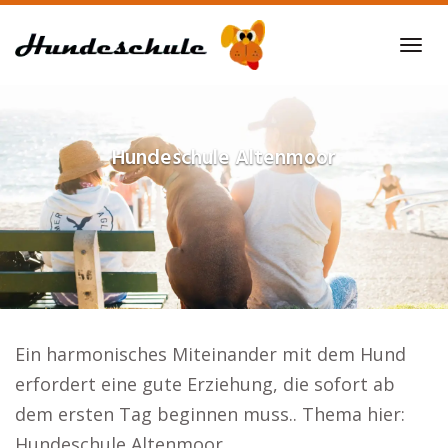
Skip
to
Tog
main
navi
content
Hundeschule
Altenmoor
Ein harmonisches Miteinander mit dem Hund
erfordert eine gute Erziehung, die sofort ab
dem ersten Tag beginnen muss.. Thema hier:
Hundeschule Altenmoor.